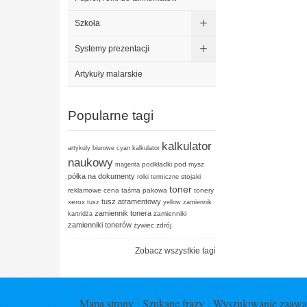
Szkoła
Systemy prezentacji
Artykuły malarskie
Popularne tagi
kalkulator
artykuly biurowe
cyan
kalkulator
naukowy
podkładki pod mysz
magenta
półka na dokumenty
stojaki
rolki termiczne
toner
reklamowe cena
taśma pakowa
tonery
tusz atramentowy
xerox
tusz
yellow
zamiennik
zamiennik tonera
zamienniki
kartridża
zamienniki tonerów
żywiec zdrój
Zobacz wszystkie tagi
Mapa strony
Szukane frazy
Wyszukiwanie zaaw