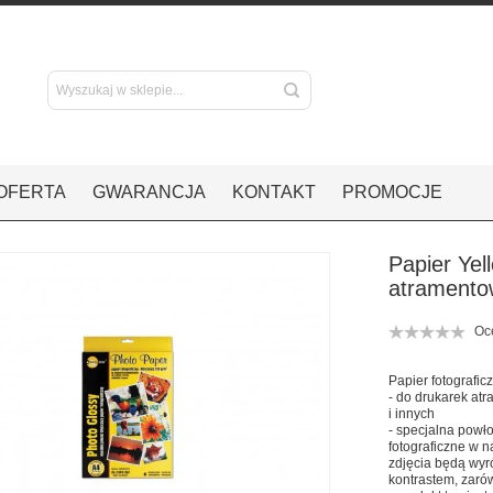
OFERTA
GWARANCJA
KONTAKT
PROMOCJE
Papier Yel
atramento
Oce
Papier fotografi
- do drukarek 
i innych
- specjalna powło
fotograficzne w 
zdjęcia będą wyr
kontrastem, zaró