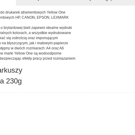
y do drukarek atramentowych Yellow One
amentowych HP, CANON, EPSON, LEXMARK
 o brylantowej bieli zapewni idealne wydruki
uralnych kolorach, a wszystkie wydrukowane
iać się ostrością oraz imponującym
o na błyszczącym, jak i matowym papierze
dostępny w dwóch rozmiarach: A4 oraz A6
czne marki Yellow One są wodoodporne
abezpieczając efekty pracy przed rozmazaniem
 arkuszy
ra 230g