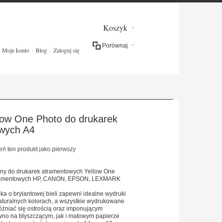
Koszyk
Porównaj
Moje konto
Blog
Zaloguj się
low One Photo do drukarek
wych A4
ń ten produkt jako pierwszy
czny do drukarek atramentowych Yellow One
atramentowych HP, CANON, EPSON, LEXMARK
ka o brylantowej bieli zapewni idealne wydruki
naturalnych kolorach, a wszystkie wydrukowane
óżniać się ostrością oraz imponującym
wno na błyszczącym, jak i matowym papierze