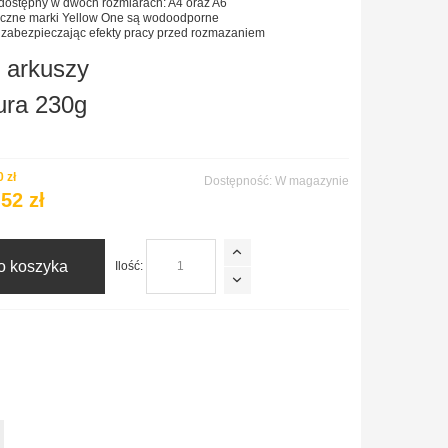
t dostępny w dwóch rozmiarach: A4 oraz A6
aficzne marki Yellow One są wodoodporne
 zabezpieczając efekty pracy przed rozmazaniem
0 arkuszy
ura 230g
 zł
Dostępność:
W magazynie
52 zł
o koszyka
Ilość: