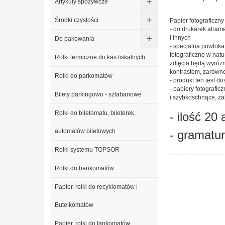
Artykuły spożywcze
Środki czystości
Papier fotograficzn
- do drukarek atr
i innych
Do pakowania
- specjalna powłoka
fotograficzne w nat
Rolki termiczne do kas fiskalnych
zdjęcia będą wyróżn
kontrastem, zarówn
Rolki do parkomatów
- produkt ten jest 
- papiery fotografi
Bilety parkingowo - szlabanowe
i szybkoschnące, z
Rolki do biletomatu, bileterek,
- ilość 20
automatów biletowych
- gramatu
Rolki systemu TOPSOR
Rolki do bankomatów
Papier, rolki do recyklomatów |
Butelkomatów
Papier, rolki do tankomatów