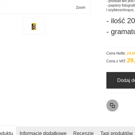
- produkt ten jes
- papiery fotogr
Zoom
i szybkoschnące,
- ilość 2
- gramat
Cena Netto:
24,00
29,
Cena z VAT:
Dodaj d
oduktu
Informacje dodatkowe
Recenzje
Tagi produktów