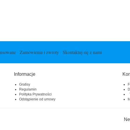
ansowane
Zamówienia i zwroty
Skontaktuj się z nami
Informacje
Kon
Gratisy
F
Regulamin
D
Polityka Prywatności
T
Odstąpienie od umowy
M
Ne