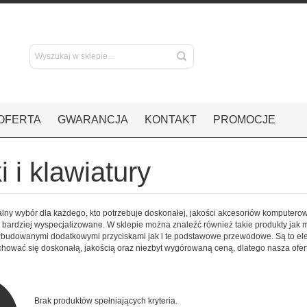
OFERTA
GWARANCJA
KONTAKT
PROMOCJE
 i klawiatury
alny wybór dla każdego, kto potrzebuje doskonałej, jakości akcesoriów komputer
 bardziej wyspecjalizowane. W sklepie można znaleźć również takie produkty jak mys
udowanymi dodatkowymi przyciskami jak i te podstawowe przewodowe. Są to elem
hować się doskonałą, jakością oraz niezbyt wygórowaną ceną, dlatego nasza ofe
Brak produktów spełniających kryteria.