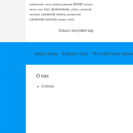
toner
reklamowe cena
taśma pakowa
tonery
tusz atramentowy
xerox
tusz
yellow
zamiennik
zamiennik tonera
zamienniki
kartridża
zamienniki tonerów
żywiec zdrój
Zobacz wszystkie tagi
Mapa strony
Szukane frazy
Wyszukiwanie zaaw
O nas
O firmie