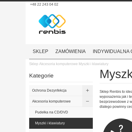
+48 22 243 04 02
SKLEP
ZAMÓWIENIA
INDYWIDUALNA 
Sklep
Akcesoria komputerowe
Myszki i klawiatury
Myszki
Kategorie
Ochrona Dezynfekcja
Sklep Renbis to ide
wyposażenia jak i te
Akcesoria komputerowe
bezprzewodowe z wb
dlatego powinny cec
Pudełka na CD/DVD
Myszki i klawiatury