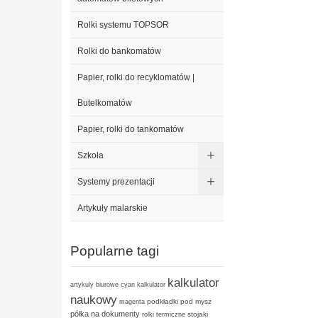
Rolki systemu TOPSOR
Rolki do bankomatów
Papier, rolki do recyklomatów |
Butelkomatów
Papier, rolki do tankomatów
Szkoła
Systemy prezentacji
Artykuły malarskie
Popularne tagi
kalkulator
artykuly biurowe
cyan
kalkulator
naukowy
podkładki pod mysz
magenta
półka na dokumenty
stojaki
rolki termiczne