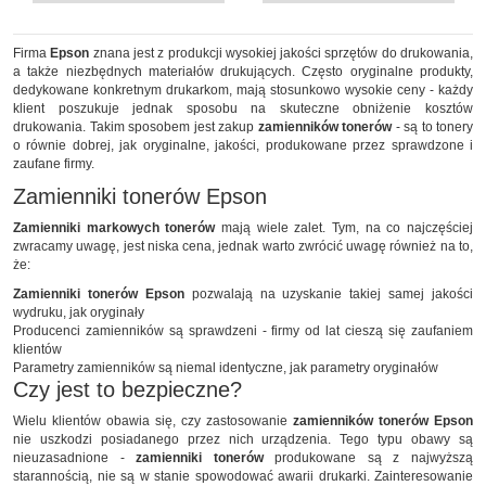
Firma
Epson
znana jest z produkcji wysokiej jakości sprzętów do drukowania,
a także niezbędnych materiałów drukujących. Często oryginalne produkty,
dedykowane konkretnym drukarkom, mają stosunkowo wysokie ceny - każdy
klient poszukuje jednak sposobu na skuteczne obniżenie kosztów
drukowania. Takim sposobem jest zakup
zamienników tonerów
- są to tonery
o równie dobrej, jak oryginalne, jakości, produkowane przez sprawdzone i
zaufane firmy.
Zamienniki tonerów Epson
Zamienniki markowych tonerów
mają wiele zalet. Tym, na co najczęściej
zwracamy uwagę, jest niska cena, jednak warto zwrócić uwagę również na to,
że:
Zamienniki tonerów Epson
pozwalają na uzyskanie takiej samej jakości
wydruku, jak oryginały
Producenci zamienników są sprawdzeni - firmy od lat cieszą się zaufaniem
klientów
Parametry zamienników są niemal identyczne, jak parametry oryginałów
Czy jest to bezpieczne?
Wielu klientów obawia się, czy zastosowanie
zamienników tonerów Epson
nie uszkodzi posiadanego przez nich urządzenia. Tego typu obawy są
nieuzasadnione -
zamienniki tonerów
produkowane są z najwyższą
starannością, nie są w stanie spowodować awarii drukarki. Zainteresowanie