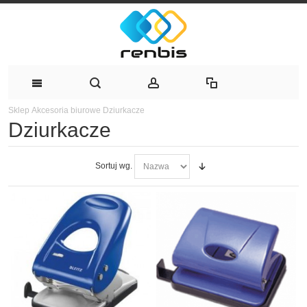
Sklep
Akcesoria biurowe
Dziurkacze
Dziurkacze
Sortuj wg.