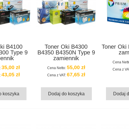
ki B4100
Toner Oki B4300
Toner Oki
300 Type 9
B4350 B4350N Type 9
zam
ennik
zamiennik
Cena Nett
35,00 zł
55,00 zł
:
Cena Netto:
Cena z VA
43,05 zł
67,65 zł
:
Cena z VAT:
o koszyka
Dodaj do koszyka
Dodaj 