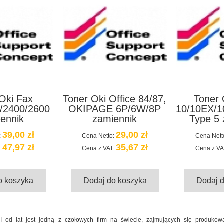
Oki Fax
Toner Oki Office 84/87,
Toner 
/2400/2600
OKIPAGE 6P/6W/8P
10/10EX/1
ennik
zamiennik
Type 5 
39,00 zł
29,00 zł
:
Cena Netto:
Cena Nett
47,97 zł
35,67 zł
:
Cena z VAT:
Cena z VA
o koszyka
Dodaj do koszyka
Dodaj 
I od lat jest jedną z czołowych firm na świecie, zajmujących się produko