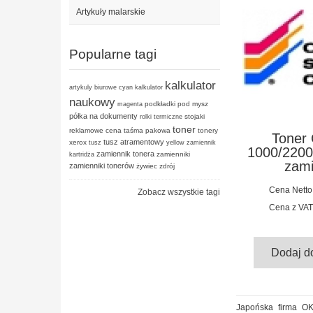
Artykuły malarskie
Popularne tagi
kalkulator
artykuly biurowe
cyan
kalkulator
naukowy
podkładki pod mysz
magenta
półka na dokumenty
stojaki
rolki termiczne
toner
reklamowe cena
taśma pakowa
tonery
Toner 
tusz atramentowy
xerox
tusz
yellow
zamiennik
1000/2200
zamiennik tonera
zamienniki
kartridża
zami
zamienniki tonerów
żywiec zdrój
Cena Netto
Zobacz wszystkie tagi
Cena z VAT
Dodaj d
Japońska firma OK