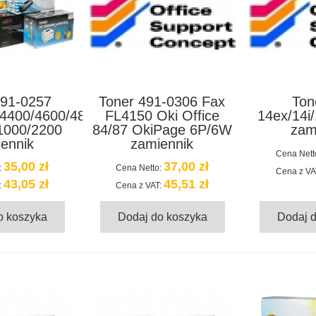
491-0257
Toner 491-0306 Fax
Ton
/4400/4600/4800
FL4150 Oki Office
14ex/14i/
1000/2200
84/87 OkiPage 6P/6W
zam
ennik
zamiennik
Cena Nett
35,00 zł
37,00 zł
:
Cena Netto:
Cena z VA
43,05 zł
45,51 zł
:
Cena z VAT:
o koszyka
Dodaj do koszyka
Dodaj 