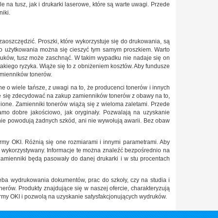
 na tusz, jak i drukarki laserowe, które są warte uwagi. Przede
niki.
aoszczędzić. Proszki, które wykorzystuje się do drukowania, są
ego użytkowania można się cieszyć tym samym proszkiem. Warto
ydruków, tusz może zaschnąć. W takim wypadku nie nadaje się on
kiego ryzyka. Wiąże się to z obniżeniem kosztów. Aby fundusze
amienników tonerów.
e o wiele tańsze, z uwagi na to, że producenci tonerów i innych
że się zdecydować na zakup zamienników tonerów z obawy na to,
nione. Zamienniki tonerów wiążą się z wieloma zaletami. Przede
mo dobre jakościowo, jak oryginały. Pozwalają na uzyskanie
 nie powodują żadnych szkód, ani nie wywołują awarii. Bez obaw
irmy OKI. Różnią się one rozmiarami i innymi parametrami. Aby
był wykorzystywany. Informacje te można znaleźć bezpośrednio na
amienniki będą pasowały do danej drukarki i w stu procentach
rzeba wydrukowania dokumentów, prac do szkoły, czy na studia i
onerów. Produkty znajdujące się w naszej ofercie, charakteryzują
irmy OKI i pozwolą na uzyskanie satysfakcjonujących wydruków.