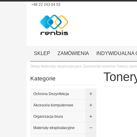
+48 22 243 04 02
SKLEP
ZAMÓWIENIA
INDYWIDUALNA 
Sklep
Materiały eksploatacyjne
Zamienniki tonerów
Tonery zami
Toner
Kategorie
Ochrona Dezynfekcja
Akcesoria komputerowe
Organizacja biura
Materiały eksploatacyjne