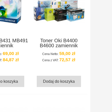
 B431 MB491
Toner Oki B4400
iennik
B4600 zamiennik
69,00 zł
59,00 zł
o:
Cena Netto:
84,87 zł
72,57 zł
T:
Cena z VAT:
do koszyka
Dodaj do koszyka