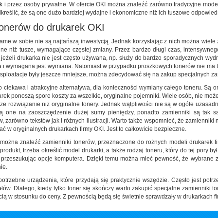
ak i przez osoby prywatne. W ofercie OKI można znaleźć zarówno tradycyjne modele
kreślić, że są one dużo bardziej wydajne i ekonomiczne niż ich tuszowe odpowied
tonerów do drukarek OKI
ame w sobie nie są najtańszą inwestycją. Jednak korzystając z nich można wiele z
jne niż tusze, wymagające częstej zmiany. Przez bardzo długi czas, intensywn
e jeżeli drukarka nie jest często używana, np. służy do bardzo sporadycznych w
a i wymagana jest wymiana. Natomiast w przypadku proszkowych tonerów nie ma ta
sploatacje były jeszcze mniejsze, można zdecydować się na zakup specjalnych z
o ciekawa i atrakcyjne alternatywa, dla konieczności wymiany całego toneru. Są on
rek ponoszą spore koszty za wszelkie, oryginalne pojemniki. Wiele osób, nie mo
ze rozwiązanie niż oryginalne tonery. Jednak wątpliwości nie są w ogóle uzasad
ą one na zaoszczędzenie dużej sumy pieniędzy, ponadto zamienniki są tak sa
 zarówno tekstów jak i różnych ilustracji. Warto także wspomnieć, że zamienniki
 w oryginalnych drukarkach firmy OKI. Jest to całkowicie bezpieczne.
l można znaleźć zamienniki tonerów, przeznaczone do rożnych modeli drukarek f
rodukt, trzeba określić model drukarki, a także rodzaj toneru, który do tej pory 
e przeszukując opcje komputera. Dzięki temu można mieć pewność, że wybrane z
nie.
potrzebne urządzenia, które przydają się praktycznie wszędzie. Często jest pot
ałów. Dlatego, kiedy tylko toner się skończy warto zakupić specjalne zamienniki t
cią w stosunku do ceny. Z pewnością będą się świetnie sprawdzały w drukarkach f