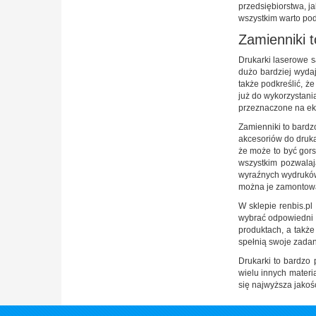
przedsiębiorstwa, j
wszystkim warto pod
Zamienniki 
Drukarki laserowe s
dużo bardziej wyda
także podkreślić, ż
już do wykorzystani
przeznaczone na ek
Zamienniki to bardz
akcesoriów do druka
że może to być gors
wszystkim pozwalaj
wyraźnych wydruków,
można je zamontować
W sklepie renbis.p
wybrać odpowiedni p
produktach, a takż
spełnią swoje zada
Drukarki to bardzo 
wielu innych materi
się najwyższa jakoś