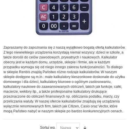
Zapraszamy do zapoznania się z naszą wyjątkowo bogatą ofertą kalkulatorów.
Z tego niewielkiego urządzenia korzystają niemal wszyscy: dzieci w szkole, a
także dorośli do celów zawodowych, prywatnych i naukowych. Kalkulator
obecny jest w każdym domu, urzędzie, sklepie i firmie, ale w każdym
przypadku wymaga się od niego innego zakresu funkcjonalności. To dlatego
w sklepie Renbis znajdą Państwo różne rodzaje kalkulatorów. W naszym
sklepie dostępne są m.in.: małe kalkulatory kieszonkowe doskonałe do użytku
domowego i dla dzieci, kalkulatory biurowe o ogólnym zastosowaniu,
kalkulatory naukowe do zaawansowanych obliczeń, takich jak funkcje, całki,
macierze, wektory itp., a także profesjonalne kalkulatory drukujące
przeznaczone do obliczeń finansowych np. obliczania podatku, marży, czy
przeliczania waluty. W naszej ofercie kalkulatorów znajdują się urządzenia
wyłącznie renomowanych firm, takich jak Citizen, Casio oraz Vector, które
mogą Państwo nabyć w naszym sklepie po bardzo konkurencyjnych cenach.
Sortuj wg.