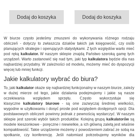
Dodaj do koszyka
Dodaj do koszyka
W biurze często jesteśmy zmuszeni do wykonywania różnego rodzaju
obliczeń - dotyczy to zwłaszcza działów takich jak księgowość, czy osób
planujących strategie i operujących statystykami. Z tych względów warto mieć
pod ręką
kalkulator.
W naszym sklepie znajdą Państwo szeroką gamę tych
urządzeń. Warto zastanowić się nad tym, jaki typ
kalkulatora
będzie dla nas
najbardziej przydatny. W zależności od modelu, możemy mieć do dyspozycji
więcej lub mniej funkcji.
Jakie kalkulatory wybrać do biura?
To, jaki
kalkulator
okaże się najbardziej funkcjonalny w naszym biurze, zależy
w dużej mierze od tego, jakie działania podejmujemy i jakie są nasze
oczekiwania względem sprzętu. Często wykorzystuje się
klasyczne
kalkulatory biurowe
- są one zazwyczaj średniej wielkości,
wygodne w użytkowaniu i dosyć proste pod względem dostępnych opcji. Dla
podstawowych obliczeń powinny jednak z pewnością wystarczyć. W naszym
sklepie jest szeroki wybór takich produktów. Kolejną grupą
kalkulatorów
są
modele kieszonkowe - poręczne i niewielkie, a ich główną zaletą jest właśnie
kompaktowość. Takie urządzenie możemy z powodzeniem zabrać ze sobą na
spotkanie, czy konferencję. Jeśli natomiast potrzebujemy wyników dla