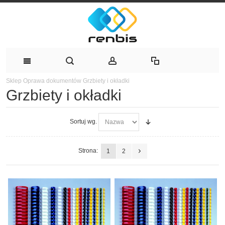
Sklep
Oprawa dokumentów
Grzbiety i okładki
Grzbiety i okładki
Sortuj wg.
Strona:
1
2