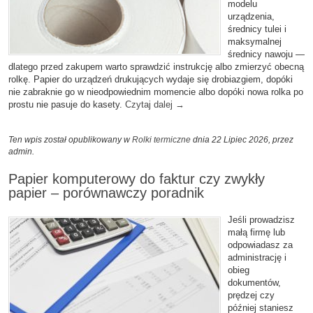
modelu
urządzenia,
średnicy tulei i
maksymalnej
średnicy nawoju —
dlatego przed zakupem warto sprawdzić instrukcję albo zmierzyć obecną
rolkę. Papier do urządzeń drukujących wydaje się drobiazgiem, dopóki
nie zabraknie go w nieodpowiednim momencie albo dopóki nowa rolka po
prostu nie pasuje do kasety.
Czytaj dalej
→
Ten wpis został opublikowany w
Rolki termiczne
dnia 22 Lipiec 2026,
przez
admin
.
Papier komputerowy do faktur czy zwykły
papier – porównawczy poradnik
Jeśli prowadzisz
małą firmę lub
odpowiadasz za
administrację i
obieg
dokumentów,
prędzej czy
później staniesz