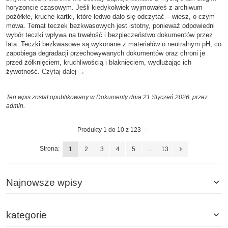
horyzoncie czasowym. Jeśli kiedykolwiek wyjmowałeś z archiwum
pożółkłe, kruche kartki, które ledwo dało się odczytać – wiesz, o czym
mowa. Temat teczek bezkwasowych jest istotny, ponieważ odpowiedni
wybór teczki wpływa na trwałość i bezpieczeństwo dokumentów przez
lata. Teczki bezkwasowe są wykonane z materiałów o neutralnym pH, co
zapobiega degradacji przechowywanych dokumentów oraz chroni je
przed żółknięciem, kruchliwością i blaknięciem, wydłużając ich
żywotność.
Czytaj dalej
→
Ten wpis został opublikowany w
Dokumenty
dnia 21 Styczeń 2026,
przez
admin
.
Produkty 1 do 10 z 123
Strona:
1
2
3
4
5
...
13
Najnowsze wpisy
kategorie