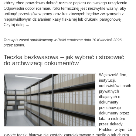
którzy chcą prawidłowo dobrać rozmiar papieru do swojego urządzenia.
Odpowiedni dobór rozmiaru rolki termicznej jest niezwykle ważny, aby
uniknąć przestojów w pracy oraz kosztownych błędów związanych z
nieprawidłowym działaniem kasy fiskalnej lub drukarki paragonowej.
Czytaj dalej
→
Ten wpis został opublikowany w
Rolki termiczne
dnia 10 Kwiecień 2026,
przez admin
.
Teczka bezkwasowa – jak wybrać i stosować
do archiwizacji dokumentów
Większość firm,
instytucji,
archiwistów i osób
prywatnych
dbających o
dokumenty
przechowuje
dokumenty
przez
lata, a niektóre –
przez dekady.
Problem w tym, że
zwykłe teczki biurowe nie zostały zaprojektowane z myślą o tak długim