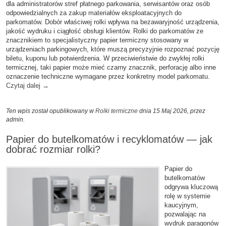
dla administratorów stref płatnego parkowania, serwisantów oraz osób
odpowiedzialnych za zakup materiałów eksploatacyjnych do
parkomatów. Dobór właściwej rolki wpływa na bezawaryjność urządzenia,
jakość wydruku i ciągłość obsługi klientów. Rolki do parkomatów ze
znacznikiem to specjalistyczny papier termiczny stosowany w
urządzeniach parkingowych, które muszą precyzyjnie rozpoznać pozycję
biletu, kuponu lub potwierdzenia. W przeciwieństwie do zwykłej rolki
termicznej, taki papier może mieć czarny znacznik, perforację albo inne
oznaczenie techniczne wymagane przez konkretny model parkomatu.
Czytaj dalej
→
Ten wpis został opublikowany w
Rolki termiczne
dnia 15 Maj 2026,
przez
admin
.
Papier do butelkomatów i recyklomatów — jak
dobrać rozmiar rolki?
Papier do
butelkomatów
odgrywa kluczową
rolę w systemie
kaucyjnym,
pozwalając na
wydruk paragonów