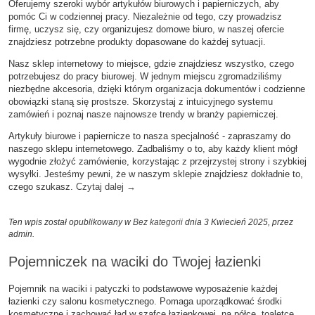
Oferujemy szeroki wybór artykułów biurowych i papierniczych, aby
pomóc Ci w codziennej pracy. Niezależnie od tego, czy prowadzisz
firmę, uczysz się, czy organizujesz domowe biuro, w naszej ofercie
znajdziesz potrzebne produkty dopasowane do każdej sytuacji.
Nasz sklep internetowy to miejsce, gdzie znajdziesz wszystko, czego
potrzebujesz do pracy biurowej. W jednym miejscu zgromadziliśmy
niezbędne akcesoria, dzięki którym organizacja dokumentów i codzienne
obowiązki staną się prostsze. Skorzystaj z intuicyjnego systemu
zamówień i poznaj nasze najnowsze trendy w branży papierniczej.
Artykuły biurowe i papiernicze to nasza specjalność - zapraszamy do
naszego sklepu internetowego. Zadbaliśmy o to, aby każdy klient mógł
wygodnie złożyć zamówienie, korzystając z przejrzystej strony i szybkiej
wysyłki. Jesteśmy pewni, że w naszym sklepie znajdziesz dokładnie to,
czego szukasz.
Czytaj dalej
→
Ten wpis został opublikowany w
Bez kategorii
dnia 3 Kwiecień 2025,
przez
admin
.
Pojemniczek na waciki do Twojej łazienki
Pojemnik na waciki i patyczki to podstawowe wyposażenie każdej
łazienki czy salonu kosmetycznego. Pomaga uporządkować środki
kosmetyczne i zachować ład w szafce łazienkowej, na półce, toaletce