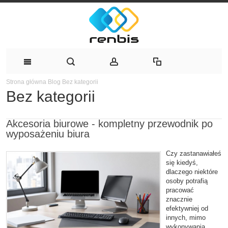
Strona główna
Blog
Bez kategorii
Bez kategorii
Akcesoria biurowe - kompletny przewodnik po
wyposażeniu biura
Czy zastanawiałeś
się kiedyś,
dlaczego niektóre
osoby potrafią
pracować
znacznie
efektywniej od
innych, mimo
wykonywania