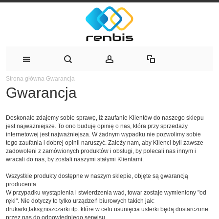
Strona główna
Gwarancja
Gwarancja
Doskonale zdajemy sobie sprawę, iż zaufanie Klientów do naszego sklepu
jest najważniejsze. To ono buduję opinię o nas, która przy sprzedaży
internetowej jest najważniejsza. W żadnym wypadku nie pozwolimy sobie
tego zaufania i dobrej opinii naruszyć. Zależy nam, aby Klienci byli zawsze
zadowoleni z zamówionych produktów i obsługi, by polecali nas innym i
wracali do nas, by zostali naszymi stałymi Klientami.
Wszystkie produkty dostępne w naszym sklepie, objęte są gwarancją
producenta.
W przypadku wystąpienia i stwierdzenia wad, towar zostaje wymieniony "od
ręki". Nie dotyczy to tylko urządzeń biurowych takich jak:
drukarki,faksy,niszczarki itp. które w celu usunięcia usterki będą dostarczone
przez nas do odpowiedniego serwisu.