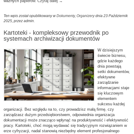
ważnych
papierów
.
Czytaj dalej
→
Ten wpis został opublikowany w
Dokumenty
,
Organizery
dnia 23 Październik
2025,
przez admin
.
Kartoteki - kompleksowy przewodnik po
systemach archiwizacji dokumentów
W dzisiejszym
świecie biznesu,
gdzie każdego
dnia powstają
setki dokumentów,
efektywne
zarządzanie
informacjami staje
się kluczowym
elementem
sukcesu każdej
organizacji. Bez względu na to, czy prowadzisz małą firmę, czy
zarządzasz dużym przedsiębiorstwem, odpowiednia organizacja
dokumentacji może znacząco wpłynąć na produktywność i efektywność
pracy. Kartoteki, choć mogą wydawać się tradycyjnym rozwiązaniem w
erze cyfryzacji, nadal stanowią niezbędny element profesjonalnego