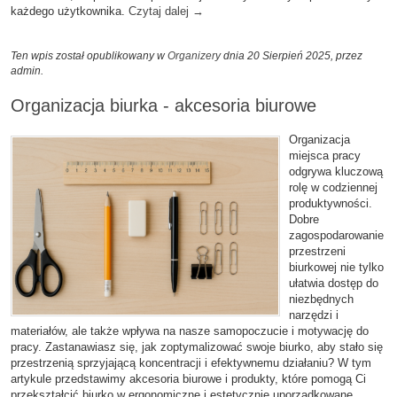
każdego użytkownika.
Czytaj dalej
→
Ten wpis został opublikowany w
Organizery
dnia 20 Sierpień 2025,
przez
admin
.
Organizacja biurka - akcesoria biurowe
Organizacja
miejsca pracy
odgrywa kluczową
rolę w codziennej
produktywności.
Dobre
zagospodarowanie
przestrzeni
biurkowej nie tylko
ułatwia dostęp do
niezbędnych
narzędzi i
materiałów, ale także wpływa na nasze samopoczucie i motywację do
pracy. Zastanawiasz się, jak zoptymalizować swoje biurko, aby stało się
przestrzenią sprzyjającą koncentracji i efektywnemu działaniu? W tym
artykule przedstawimy akcesoria biurowe i produkty, które pomogą Ci
przekształcić biurko w ergonomiczne i estetycznie uporządkowane