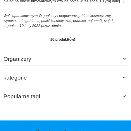
nieład na blacie umywalkowym czy na półce w łazience.
Czytaj dalej
→
Wpis opublikowany w
Organizery
i otagowany
gabinet kosmetyczny
,
wyposażenie gabinetu
,
płatki kosmetyczne
,
pudełko
,
pojemnik
,
stojak
,
organizer
10 Luty 2022
przez admin
.
10 produkt(ów)
Organizery
kategorie
Popularne tagi