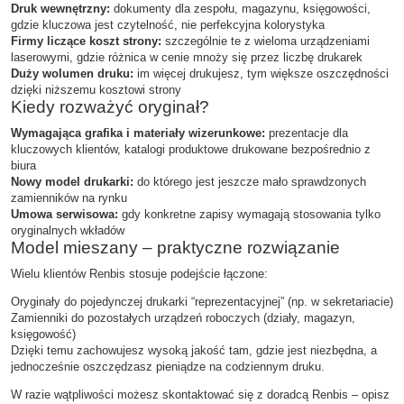
Druk wewnętrzny:
dokumenty dla zespołu, magazynu, księgowości,
gdzie kluczowa jest czytelność, nie perfekcyjna kolorystyka
Firmy liczące koszt strony:
szczególnie te z wieloma urządzeniami
laserowymi, gdzie różnica w cenie mnoży się przez liczbę drukarek
Duży wolumen druku:
im więcej drukujesz, tym większe oszczędności
dzięki niższemu kosztowi strony
Kiedy rozważyć oryginał?
Wymagająca grafika i materiały wizerunkowe:
prezentacje dla
kluczowych klientów, katalogi produktowe drukowane bezpośrednio z
biura
Nowy model drukarki:
do którego jest jeszcze mało sprawdzonych
zamienników na rynku
Umowa serwisowa:
gdy konkretne zapisy wymagają stosowania tylko
oryginalnych wkładów
Model mieszany – praktyczne rozwiązanie
Wielu klientów Renbis stosuje podejście łączone:
Oryginały do pojedynczej drukarki “reprezentacyjnej” (np. w sekretariacie)
Zamienniki do pozostałych urządzeń roboczych (działy, magazyn,
księgowość)
Dzięki temu zachowujesz wysoką jakość tam, gdzie jest niezbędna, a
jednocześnie oszczędzasz pieniądze na codziennym druku.
W razie wątpliwości możesz skontaktować się z doradcą Renbis – opisz