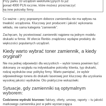
Przy parku 10 urządzeń wielofunkcyjnych to już
ponad 4000 PLN rocznie, które możesz przeznaczyć
na inne potrzeby firmy.
Co ważne – przy poprawnym doborze zamiennika nie ma wpływu na
trwałość urządzenia. Kluczowy jest producent i jakość wykonania
wkładu, nie sama kategoria “zamiennik”.
Zachęcam, by przetestować zamienniki najpierw na jednym modelu
drukarki w firmie. W ofercie Renbis znajdziesz wydajne produkty do
większości popularnych urządzeń.
Kiedy warto wybrać toner zamiennik, a kiedy
oryginał?
Nie ma jednej odpowiedzi dla wszystkich – wybór tonera powinien być
dokonany ze względu na indywidualne potrzeby klienta, typ drukarki,
rodzaj wydruków oraz politykę firmy. Warto pamiętać, że wybór
odpowiedniego tonera do drukarki laserowej jest kluczowy dla uzyskania
wysokiej jakości wydruków. Oto praktyczne wskazówki.
Sytuacje, gdy zamienniki są optymalnym
wyborem:
Codzienne wydruki biurowe:
faktury, oferty, umowy, raporty – tu jakość
markowego zamiennika jest w pełni wystarczająca