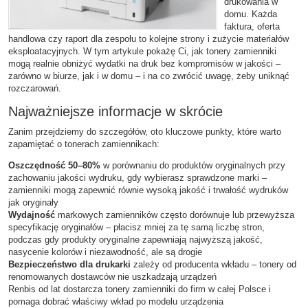
drukowania w
domu. Każda
faktura, oferta
handlowa czy raport dla zespołu to kolejne strony i zużycie materiałów
eksploatacyjnych. W tym artykule pokażę Ci, jak tonery zamienniki
mogą realnie obniżyć wydatki na druk bez kompromisów w jakości –
zarówno w biurze, jak i w domu – i na co zwrócić uwagę, żeby uniknąć
rozczarowań.
Najważniejsze informacje w skrócie
Zanim przejdziemy do szczegółów, oto kluczowe punkty, które warto
zapamiętać o tonerach zamiennikach:
Oszczędność 50–80%
w porównaniu do produktów oryginalnych przy
zachowaniu jakości wydruku, gdy wybierasz sprawdzone marki –
zamienniki mogą zapewnić równie wysoką jakość i trwałość wydruków
jak oryginały
Wydajność
markowych zamienników często dorównuje lub przewyższa
specyfikację oryginałów – płacisz mniej za tę samą liczbę stron,
podczas gdy produkty oryginalne zapewniają najwyższą jakość,
nasycenie kolorów i niezawodność, ale są drogie
Bezpieczeństwo dla drukarki
zależy od producenta wkładu – tonery od
renomowanych dostawców nie uszkadzają urządzeń
Renbis od lat dostarcza tonery zamienniki do firm w całej Polsce i
pomaga dobrać właściwy wkład po modelu urządzenia