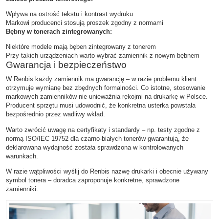
Wpływa na ostrość tekstu i kontrast wydruku
Markowi producenci stosują proszek zgodny z normami
Bębny w tonerach zintegrowanych:
Niektóre modele mają bęben zintegrowany z tonerem
Przy takich urządzeniach warto wybrać zamiennik z nowym bębnem
Gwarancja i bezpieczeństwo
W Renbis każdy zamiennik ma gwarancję – w razie problemu klient
otrzymuje wymianę bez zbędnych formalności. Co istotne, stosowanie
markowych zamienników nie unieważnia rękojmi na drukarkę w Polsce.
Producent sprzętu musi udowodnić, że konkretna usterka powstała
bezpośrednio przez wadliwy wkład.
Warto zwrócić uwagę na certyfikaty i standardy – np. testy zgodne z
normą ISO/IEC 19752 dla czarno-białych tonerów gwarantują, że
deklarowana wydajność została sprawdzona w kontrolowanych
warunkach.
W razie wątpliwości wyślij do Renbis nazwę drukarki i obecnie używany
symbol tonera – doradca zaproponuje konkretne, sprawdzone
zamienniki.