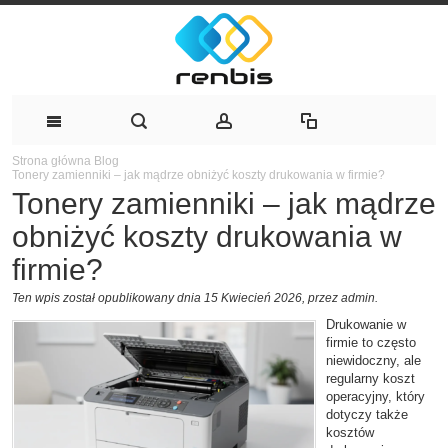
Strona główna
Blog
Tonery zamienniki – jak mądrze obniżyć koszty drukowania w firmie?
Tonery zamienniki – jak mądrze
obniżyć koszty drukowania w
firmie?
Ten wpis został opublikowany dnia 15 Kwiecień 2026,
przez admin
.
Drukowanie w
firmie to często
niewidoczny, ale
regularny koszt
operacyjny, który
dotyczy także
kosztów