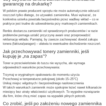
gwarancję na drukarkę?
W polskim prawie producent sprzętu nie może automatycznie odrzucić
roszczeń tylko dlatego, że używałeś zamiennika. Musi wykazać, że
konkretna usterka powstała bezpośrednio przez wadliwy wkład – co w
praktyce jest trudne do udowodnienia przy markowych zamiennikach.
Renbis dostarcza zamienniki od sprawdzonych producentów i w razie
problemów pomaga ustalić przyczynę awarii oraz przeprowadzić
reklamację wkładu. Pamiętaj, by zawsze zachowywać dowód zakupu
tonera (faktura/paragon) – ułatwia to ewentualne dochodzenie roszczeń.
Jak przechowywać tonery zamienniki, jeśli
kupuję je „na zapas”?
Toner w przeciwieństwie do tuszu nie wysycha, ale wymaga
odpowiednich warunków przechowywania:
Trzymaj w oryginalnym opakowaniu do momentu użycia
Przechowuj w temperaturze pokojowej (około 15–25°C)
Unikaj miejsc wilgotnych i bezpośredniego nasłonecznienia
W takich warunkach zamiennik może spokojnie leżeć nawet kilkanaście
miesięcy bez utraty właściwości użytkowych. To wygodne rozwiązanie
dla firm, które chcą mieć zapas na wypadek pilnych potrzeb.
Co zrobić, jeśli po założeniu nowego zamiennika