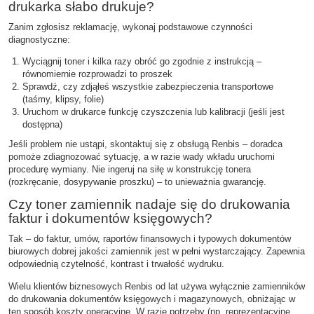
drukarka słabo drukuje?
Zanim zgłosisz reklamację, wykonaj podstawowe czynności
diagnostyczne:
Wyciągnij toner i kilka razy obróć go zgodnie z instrukcją –
równomiernie rozprowadzi to proszek
Sprawdź, czy zdjąłeś wszystkie zabezpieczenia transportowe
(taśmy, klipsy, folie)
Uruchom w drukarce funkcję czyszczenia lub kalibracji (jeśli jest
dostępna)
Jeśli problem nie ustąpi, skontaktuj się z obsługą Renbis – doradca
pomoże zdiagnozować sytuację, a w razie wady wkładu uruchomi
procedurę wymiany. Nie ingeruj na siłę w konstrukcję tonera
(rozkręcanie, dosypywanie proszku) – to unieważnia gwarancję.
Czy toner zamiennik nadaje się do drukowania
faktur i dokumentów księgowych?
Tak – do faktur, umów, raportów finansowych i typowych dokumentów
biurowych dobrej jakości zamiennik jest w pełni wystarczający. Zapewnia
odpowiednią czytelność, kontrast i trwałość wydruku.
Wielu klientów biznesowych Renbis od lat używa wyłącznie zamienników
do drukowania dokumentów księgowych i magazynowych, obniżając w
ten sposób koszty operacyjne. W razie potrzeby (np. reprezentacyjne