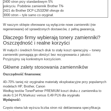
2400 stron przy standardowym 5%
pokryciu. Podobnie zamiennik Brother TN-
2421 do Brother DCP-L2532DW oferuje do
3000 stron – tyle samo co oryginał.
W naszym sklepie oferowane są wyłącznie nowe zamienniki (nie
regenerowane) od sprawdzonych dostawców, z pełną gwarancją.
Dlaczego firmy wybierają tonery zamienniki?
Oszczędność i realne korzyści
W małych i średnich firmach druk to stały koszt operacyjny – tonery
zamienniki pomagają go obniżyć bez rezygnowania z jakości.
Przyjrzyjmy się konkretnym korzyściom.
Główne zalety stosowania zamienników
Oszczędność finansowa:
40–70% taniej niż oryginalne materiały eksploatacyjne przy popularnych
modelach HP, Brother, Canon
Według testów TonerPartner PREMIUM koszt druku z zamiennika to
około 0,14 PLN/arkusz versus 0,49 PLN dla oryginału
Wydajność:
Często równa lub wyższa liczba stron niż deklarowana specyfikacja