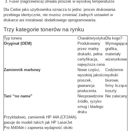
Fuser (nagrzewnica) utrwala proszek w wysokiej temperaturze
Dla Ciebie jako użytkownika oznacza to jedno: proces drukowania
przebiega identycznie, nie musisz zmieniać żadnych ustawień w
drukarce ani instalować dodatkowego oprogramowania.
Trzy kategorie tonerów na rynku
Typ tonera
Charakterystyka
Dla kogo?
Oryginał (OEM)
Produkowany
Wymagająca
przez markę
grafika,
drukarki, pełna
materiały
certyfikacja,
wizerunkowe
najwyższa cena
Zamiennik markowy
Nowe części,
Codzienne
wysokiej jakości
wydruki
proszek,
biurowe,
gwarancja
firmy liczące
producenta
koszty
Tani “no name”
Niesprawdzone
Nie zalecany
źródło, ryzyko
smug i bladego
druku
Przykładowo, zamiennik HP 44A (CF244A)
pasuje do modeli takich jak HP LaserJet
Pro M404dn i zapewnia wydajność około