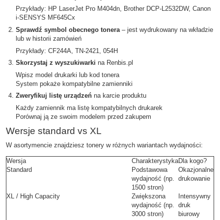
Przykłady: HP LaserJet Pro M404dn, Brother DCP-L2532DW, Canon
i-SENSYS MF645Cx
Sprawdź symbol obecnego tonera
– jest wydrukowany na wkładzie
lub w historii zamówień
Przykłady: CF244A, TN-2421, 054H
Skorzystaj z wyszukiwarki
na Renbis.pl
Wpisz model drukarki lub kod tonera
System pokaże kompatybilne zamienniki
Zweryfikuj listę urządzeń
na karcie produktu
Każdy zamiennik ma listę kompatybilnych drukarek
Porównaj ją ze swoim modelem przed zakupem
Wersje standard vs XL
W asortymencie znajdziesz tonery w różnych wariantach wydajności:
Wersja
Charakterystyka
Dla kogo?
Standard
Podstawowa
Okazjonalne
wydajność (np.
drukowanie
1500 stron)
XL / High Capacity
Zwiększona
Intensywny
wydajność (np.
druk
3000 stron)
biurowy