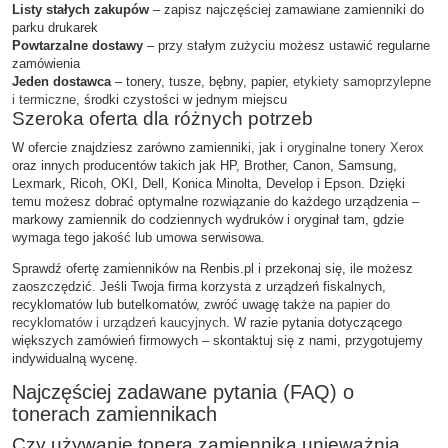
Listy stałych zakupów
– zapisz najczęściej zamawiane zamienniki do
parku drukarek
Powtarzalne dostawy
– przy stałym zużyciu możesz ustawić regularne
zamówienia
Jeden dostawca
– tonery, tusze, bębny, papier,
etykiety samoprzylepne
i termiczne
, środki czystości w jednym miejscu
Szeroka oferta dla różnych potrzeb
W ofercie znajdziesz zarówno zamienniki, jak i
oryginalne tonery Xerox
oraz innych producentów takich jak HP, Brother, Canon, Samsung,
Lexmark, Ricoh, OKI, Dell, Konica Minolta, Develop i Epson. Dzięki
temu możesz dobrać optymalne rozwiązanie do każdego urządzenia –
markowy zamiennik do codziennych wydruków i oryginał tam, gdzie
wymaga tego jakość lub umowa serwisowa.
Sprawdź ofertę zamienników na Renbis.pl i przekonaj się, ile możesz
zaoszczędzić. Jeśli Twoja firma korzysta z urządzeń fiskalnych,
recyklomatów lub butelkomatów, zwróć uwagę także na
papier do
recyklomatów i urządzeń kaucyjnych
. W razie pytania dotyczącego
większych zamówień firmowych – skontaktuj się z nami, przygotujemy
indywidualną wycenę.
Najczęściej zadawane pytania (FAQ) o
tonerach zamiennikach
Czy używanie tonera zamiennika unieważnia