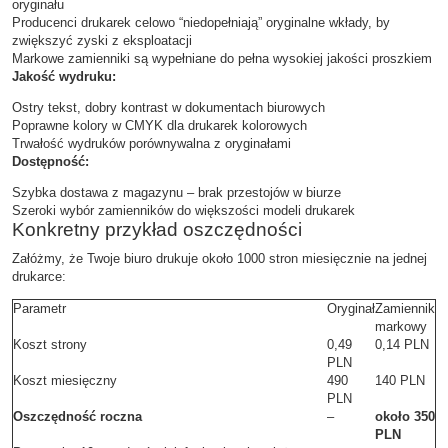
oryginału
Producenci drukarek celowo “niedopełniają” oryginalne wkłady, by
zwiększyć zyski z eksploatacji
Markowe zamienniki są wypełniane do pełna wysokiej jakości proszkiem
Jakość wydruku:
Ostry tekst, dobry kontrast w dokumentach biurowych
Poprawne kolory w CMYK dla drukarek kolorowych
Trwałość wydruków porównywalna z oryginałami
Dostępność:
Szybka dostawa z magazynu – brak przestojów w biurze
Szeroki wybór zamienników do większości modeli drukarek
Konkretny przykład oszczędności
Załóżmy, że Twoje biuro drukuje około 1000 stron miesięcznie na jednej
drukarce:
Parametr
Oryginał
Zamiennik
markowy
Koszt strony
0,49
0,14 PLN
PLN
Koszt miesięczny
490
140 PLN
PLN
Oszczędność roczna
–
około 350
PLN