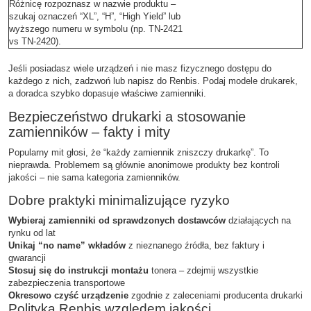
Różnicę rozpoznasz w nazwie produktu –
szukaj oznaczeń “XL”, “H”, “High Yield” lub
wyższego numeru w symbolu (np. TN-2421
vs TN-2420).
Jeśli posiadasz wiele urządzeń i nie masz fizycznego dostępu do
każdego z nich, zadzwoń lub napisz do Renbis. Podaj modele drukarek,
a doradca szybko dopasuje właściwe zamienniki.
Bezpieczeństwo drukarki a stosowanie
zamienników – fakty i mity
Popularny mit głosi, że “każdy zamiennik zniszczy drukarkę”. To
nieprawda. Problemem są głównie anonimowe produkty bez kontroli
jakości – nie sama kategoria zamienników.
Dobre praktyki minimalizujące ryzyko
Wybieraj zamienniki od sprawdzonych dostawców
działających na
rynku od lat
Unikaj “no name” wkładów
z nieznanego źródła, bez faktury i
gwarancji
Stosuj się do instrukcji montażu
tonera – zdejmij wszystkie
zabezpieczenia transportowe
Okresowo czyść urządzenie
zgodnie z zaleceniami producenta drukarki
Polityka Renbis względem jakości