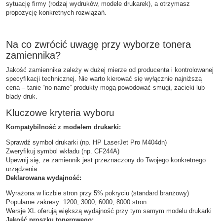
sytuację firmy (rodzaj wydruków, modele drukarek), a otrzymasz
propozycję konkretnych rozwiązań.
Na co zwrócić uwagę przy wyborze tonera
zamiennika?
Jakość zamiennika zależy w dużej mierze od producenta i kontrolowanej
specyfikacji technicznej. Nie warto kierować się wyłącznie najniższą
ceną – tanie “no name” produkty mogą powodować smugi, zacieki lub
blady druk.
Kluczowe kryteria wyboru
Kompatybilność z modelem drukarki:
Sprawdź symbol drukarki (np. HP LaserJet Pro M404dn)
Zweryfikuj symbol wkładu (np. CF244A)
Upewnij się, że zamiennik jest przeznaczony do Twojego konkretnego
urządzenia
Deklarowana wydajność:
Wyrażona w liczbie stron przy 5% pokryciu (standard branżowy)
Popularne zakresy: 1200, 3000, 6000, 8000 stron
Wersje XL oferują większą wydajność przy tym samym modelu drukarki
Jakość proszku tonerowego: