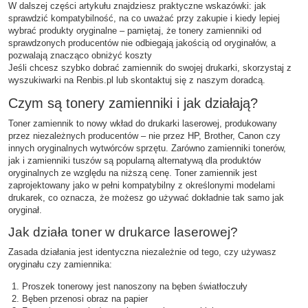
W dalszej części artykułu znajdziesz praktyczne wskazówki: jak
sprawdzić kompatybilność, na co uważać przy zakupie i kiedy lepiej
wybrać produkty oryginalne – pamiętaj, że tonery zamienniki od
sprawdzonych producentów nie odbiegają jakością od oryginałów, a
pozwalają znacząco obniżyć koszty
Jeśli chcesz szybko dobrać zamiennik do swojej drukarki, skorzystaj z
wyszukiwarki na Renbis.pl lub skontaktuj się z naszym doradcą.
Czym są tonery zamienniki i jak działają?
Toner zamiennik to nowy wkład do drukarki laserowej, produkowany
przez niezależnych producentów – nie przez HP, Brother, Canon czy
innych oryginalnych wytwórców sprzętu. Zarówno zamienniki tonerów,
jak i zamienniki tuszów są popularną alternatywą dla produktów
oryginalnych ze względu na niższą cenę. Toner zamiennik jest
zaprojektowany jako w pełni kompatybilny z określonymi modelami
drukarek, co oznacza, że możesz go używać dokładnie tak samo jak
oryginał.
Jak działa toner w drukarce laserowej?
Zasada działania jest identyczna niezależnie od tego, czy używasz
oryginału czy zamiennika:
Proszek tonerowy jest nanoszony na bęben światłoczuły
Bęben przenosi obraz na papier