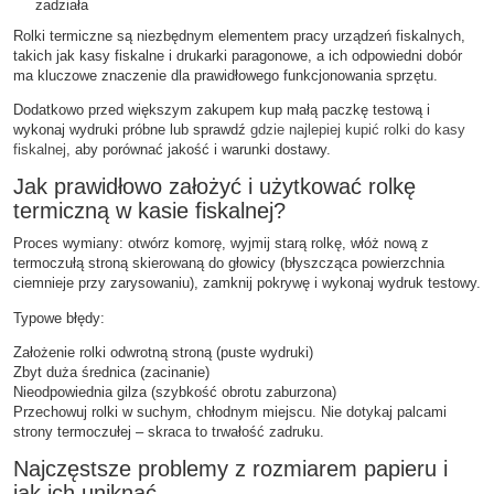
zadziała
Rolki termiczne są niezbędnym elementem pracy urządzeń fiskalnych,
takich jak kasy fiskalne i drukarki paragonowe, a ich odpowiedni dobór
ma kluczowe znaczenie dla prawidłowego funkcjonowania sprzętu.
Dodatkowo przed większym zakupem kup małą paczkę testową i
wykonaj wydruki próbne lub sprawdź
gdzie najlepiej kupić rolki do kasy
fiskalnej
, aby porównać jakość i warunki dostawy.
Jak prawidłowo założyć i użytkować rolkę
termiczną w kasie fiskalnej?
Proces wymiany: otwórz komorę, wyjmij starą rolkę, włóż nową z
termoczułą stroną skierowaną do głowicy (błyszcząca powierzchnia
ciemnieje przy zarysowaniu), zamknij pokrywę i wykonaj wydruk testowy.
Typowe błędy:
Założenie rolki odwrotną stroną (puste wydruki)
Zbyt duża średnica (zacinanie)
Nieodpowiednia gilza (szybkość obrotu zaburzona)
Przechowuj rolki w suchym, chłodnym miejscu. Nie dotykaj palcami
strony termoczułej – skraca to trwałość zadruku.
Najczęstsze problemy z rozmiarem papieru i
jak ich uniknąć