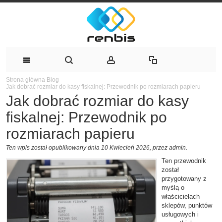
Strona główna
Blog
Jak dobrać rozmiar do kasy fiskalnej: Przewodnik po rozmiarach papieru
Jak dobrać rozmiar do kasy
fiskalnej: Przewodnik po
rozmiarach papieru
Ten wpis został opublikowany dnia 10 Kwiecień 2026,
przez admin
.
Ten przewodnik
został
przygotowany z
myślą o
właścicielach
sklepów, punktów
usługowych i