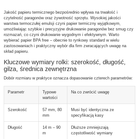
Jakość papieru termicznego bezpośrednio wpływa na trwałość i
czytelność paragonów oraz żywotność sprzętu. Wysokiej jakości
warstwa termoczułej emulsji czyni papier termiczny wyjątkowym,
umożliwiając szybkie i precyzyjne drukowanie paragonów bez smug czy
rozmazań, co czyni drukowanie wygodnym i efektywnym. Warto
wybierać papier BPA free – obecnie to rynkowy standard w wielu
zastosowaniach i praktyczny wybór dla firm zwracających uwagę na
skład papieru.
Kluczowe wymiary rolki: szerokość, długość,
gilza, średnica zewnętrzna
Dobór rozmiaru w praktyce oznacza dopasowanie czterech parametrów:
Parametr
Typowe
Na co zwrócić uwagę
wartości
Szerokość
57 mm, 80
Musi być identyczna ze
mm
specyfikacją kasy
Długość
14 m – 90
Dłuższe zmniejszają
m
częstotliwość wymiany