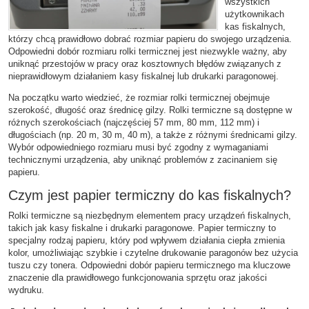
wszystkich
użytkownikach
kas fiskalnych,
którzy chcą prawidłowo dobrać rozmiar papieru do swojego urządzenia.
Odpowiedni dobór rozmiaru rolki termicznej jest niezwykle ważny, aby
uniknąć przestojów w pracy oraz kosztownych błędów związanych z
nieprawidłowym działaniem kasy fiskalnej lub drukarki paragonowej.
Na początku warto wiedzieć, że rozmiar rolki termicznej obejmuje
szerokość, długość oraz średnicę gilzy. Rolki termiczne są dostępne w
różnych szerokościach (najczęściej 57 mm, 80 mm, 112 mm) i
długościach (np. 20 m, 30 m, 40 m), a także z różnymi średnicami gilzy.
Wybór odpowiedniego rozmiaru musi być zgodny z wymaganiami
technicznymi urządzenia, aby uniknąć problemów z zacinaniem się
papieru.
Czym jest papier termiczny do kas fiskalnych?
Rolki termiczne są niezbędnym elementem pracy urządzeń fiskalnych,
takich jak kasy fiskalne i drukarki paragonowe. Papier termiczny to
specjalny rodzaj papieru, który pod wpływem działania ciepła zmienia
kolor, umożliwiając szybkie i czytelne drukowanie paragonów bez użycia
tuszu czy tonera. Odpowiedni dobór papieru termicznego ma kluczowe
znaczenie dla prawidłowego funkcjonowania sprzętu oraz jakości
wydruku.