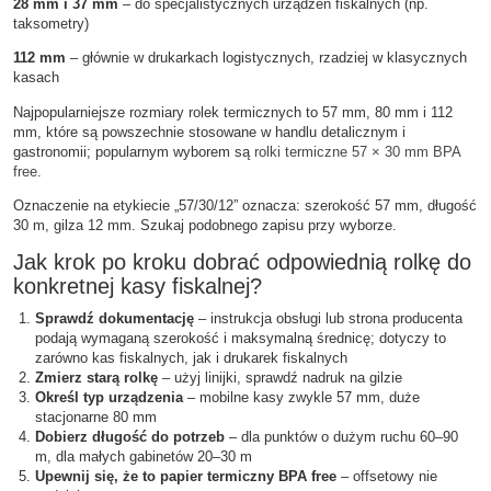
28 mm i 37 mm
– do specjalistycznych urządzeń fiskalnych (np.
taksometry)
112 mm
– głównie w drukarkach logistycznych, rzadziej w klasycznych
kasach
Najpopularniejsze rozmiary rolek termicznych to 57 mm, 80 mm i 112
mm, które są powszechnie stosowane w handlu detalicznym i
gastronomii; popularnym wyborem są
rolki termiczne 57 × 30 mm BPA
free
.
Oznaczenie na etykiecie „57/30/12” oznacza: szerokość 57 mm, długość
30 m, gilza 12 mm. Szukaj podobnego zapisu przy wyborze.
Jak krok po kroku dobrać odpowiednią rolkę do
konkretnej kasy fiskalnej?
Sprawdź dokumentację
– instrukcja obsługi lub strona producenta
podają wymaganą szerokość i maksymalną średnicę; dotyczy to
zarówno kas fiskalnych, jak i drukarek fiskalnych
Zmierz starą rolkę
– użyj linijki, sprawdź nadruk na gilzie
Określ typ urządzenia
– mobilne kasy zwykle 57 mm, duże
stacjonarne 80 mm
Dobierz długość do potrzeb
– dla punktów o dużym ruchu 60–90
m, dla małych gabinetów 20–30 m
Upewnij się, że to papier termiczny BPA free
– offsetowy nie