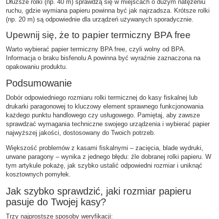
Dłuższe rolki (np. 40 m) sprawdzą się w miejscach o dużym natężeniu
ruchu, gdzie wymiana papieru powinna być jak najrzadsza. Krótsze rolki
(np. 20 m) są odpowiednie dla urządzeń używanych sporadycznie.
Upewnij się, że to papier termiczny BPA free
Warto wybierać papier termiczny BPA free, czyli wolny od BPA.
Informacja o braku bisfenolu A powinna być wyraźnie zaznaczona na
opakowaniu produktu.
Podsumowanie
Dobór odpowiedniego rozmiaru rolki termicznej do kasy fiskalnej lub
drukarki paragonowej to kluczowy element sprawnego funkcjonowania
każdego punktu handlowego czy usługowego. Pamiętaj, aby zawsze
sprawdzać wymagania techniczne swojego urządzenia i wybierać papier
najwyższej jakości, dostosowany do Twoich potrzeb.
Większość problemów z kasami fiskalnymi – zacięcia, blade wydruki,
urwane paragony – wynika z jednego błędu: źle dobranej rolki papieru. W
tym artykule pokażę, jak szybko ustalić odpowiedni rozmiar i uniknąć
kosztownych pomyłek.
Jak szybko sprawdzić, jaki rozmiar papieru
pasuje do Twojej kasy?
Trzy najprostsze sposoby weryfikacji: