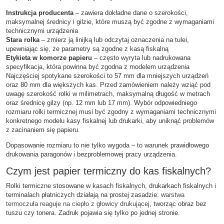
Instrukcja producenta
– zawiera dokładne dane o szerokości,
maksymalnej średnicy i gilzie, które muszą być zgodne z wymaganiami
technicznymi urządzenia
Stara rolka
– zmierz ją linijką lub odczytaj oznaczenia na tulei,
upewniając się, że parametry są zgodne z kasą fiskalną
Etykieta w komorze papieru
– często wyryta lub nadrukowana
specyfikacja, która powinna być zgodna z modelem urządzenia
Najczęściej spotykane szerokości to 57 mm dla mniejszych urządzeń
oraz 80 mm dla większych kas. Przed zamówieniem należy wziąć pod
uwagę szerokość rolki w milimetrach, maksymalną długość w metrach
oraz średnicę gilzy (np. 12 mm lub 17 mm). Wybór odpowiedniego
rozmiaru rolki termicznej musi być zgodny z wymaganiami technicznymi
konkretnego modelu kasy fiskalnej lub drukarki, aby uniknąć problemów
z zacinaniem się papieru.
Dopasowanie rozmiaru to nie tylko wygoda – to warunek prawidłowego
drukowania paragonów i bezproblemowej pracy urządzenia.
Czym jest papier termiczny do kas fiskalnych?
Rolki termiczne stosowane w kasach fiskalnych, drukarkach fiskalnych i
terminalach płatniczych działają na prostej zasadzie:
warstwa
termoczuła reaguje na ciepło z głowicy drukującej
, tworząc obraz bez
tuszu czy tonera. Zadruk pojawia się tylko po jednej stronie.