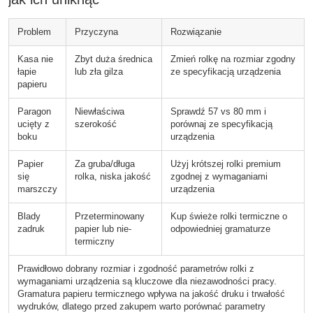
Problem
Przyczyna
Rozwiązanie
Kasa nie
Zbyt duża średnica
Zmień rolkę na rozmiar zgodny
łapie
lub zła gilza
ze specyfikacją urządzenia
papieru
Paragon
Niewłaściwa
Sprawdź 57 vs 80 mm i
ucięty z
szerokość
porównaj ze specyfikacją
boku
urządzenia
Papier
Za gruba/długa
Użyj krótszej rolki premium
się
rolka, niska jakość
zgodnej z wymaganiami
marszczy
urządzenia
Blady
Przeterminowany
Kup świeże rolki termiczne o
zadruk
papier lub nie-
odpowiedniej gramaturze
termiczny
Prawidłowo dobrany rozmiar i zgodność parametrów rolki z
wymaganiami urządzenia są kluczowe dla niezawodności pracy.
Gramatura papieru termicznego wpływa na jakość druku i trwałość
wydruków, dlatego przed zakupem warto porównać parametry