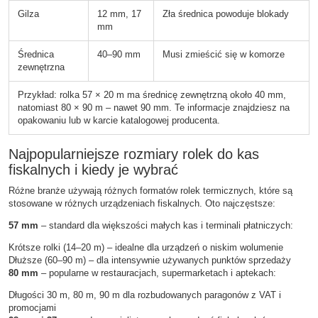
Gilza
12 mm, 17
Zła średnica powoduje blokady
mm
Średnica
40–90 mm
Musi zmieścić się w komorze
zewnętrzna
Przykład: rolka 57 × 20 m ma średnicę zewnętrzną około 40 mm,
natomiast 80 × 90 m – nawet 90 mm. Te informacje znajdziesz na
opakowaniu lub w karcie katalogowej producenta.
Najpopularniejsze rozmiary rolek do kas
fiskalnych i kiedy je wybrać
Różne branże używają różnych formatów rolek termicznych, które są
stosowane w różnych urządzeniach fiskalnych. Oto najczęstsze:
57 mm
– standard dla większości małych kas i terminali płatniczych:
Krótsze rolki (14–20 m) – idealne dla urządzeń o niskim wolumenie
Dłuższe (60–90 m) – dla intensywnie używanych punktów sprzedaży
80 mm
– popularne w restauracjach, supermarketach i aptekach:
Długości 30 m, 80 m, 90 m dla rozbudowanych paragonów z VAT i
promocjami