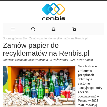
Strona główna
Blog
Zamów papier do recyklomatów na Renbis.pl
Zamów papier do
recyklomatów na Renbis.pl
Ten wpis został opublikowany dnia 23 Październik 2024,
przez admin
.
Nadchodzące
zmiany w
przepisach
dotyczące
systemu
kaucyjnego, który
zacznie
obowiązywać w
Polsce w 2025
roku, stawiają