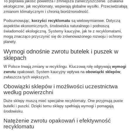
To poprawia jakość powietrza i zmniejsza zanieczyszczenie.
Działania
ekologiczne
, jak recyklomaty, wspierają globalne wysiłki. Przeciwdziałają
zmianom klimatycznym i chronią bioróżnorodność.
Podsumowując,
korzyści recyklomatu
są wielowymiarowe. Dotyczą
aspektów ekonomicznych, środowiska naturalnego i podnoszą
świadomość ekologiczną. Systemy kaucyjne, jak te z recyklomatami,
mogą znacząco przyczynić się do zrównoważonego rozwoju i ochrony
planety.
Wymogi odnośnie zwrotu butelek i puszek w
sklepach
W Polsce trwają zmiany w recyklingu. Kluczową rolę odgrywają
wymogi
zwrotu
opakowań. System kaucyjny wpływa na
obowiązki sklepów
,
zwłaszcza tych większych.
Obowiązki sklepów i możliwości uczestnictwa
według powierzchni
Duże sklepy muszą mieć specjalne recyklomaty. One przyjmują puste
butelki i puszki. Dzięki temu sklepy spełniają wymogi i pomagają
środowisku.
Natężenie zwrotu opakowań i efektywność
recyklomatu