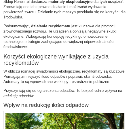
Sklep
Renbis.pl
dostarcza
materiały eksploatacyjne
dla tych urządzeń.
Zapewniają one ich sprawne działanie i możliwość wydawania
potwierdzeń zwrotu. Działanie tych maszyn przekłada się na korzyści dla
środowiska.
Podsumowując,
działanie recyklomatu
jest kluczowe dla promocji
zrównoważonego rozwoju. Te urządzenia obniżają negatywne skutki
ekologiczne. Wzbogacają koncepcję recyklingu o nowoczesne
technologie i strategie zachęcające do większej odpowiedzialności
środowiskowej.
Korzyści ekologiczne wynikające z użycia
recyklomatów
W obliczu rosnącej świadomości ekologicznej, recyklomaty są kluczowe.
Pomagają zmniejszyć ilość odpadów i poprawić stan środowiska.
Automaty te są wprowadzane w sklepy i przestrzenie publiczne.
Przyczyniają się do ograniczenia odpadów. To bezpośrednio wpływa na
redukcję odpadów
.
Wpływ na redukcję ilości odpadów