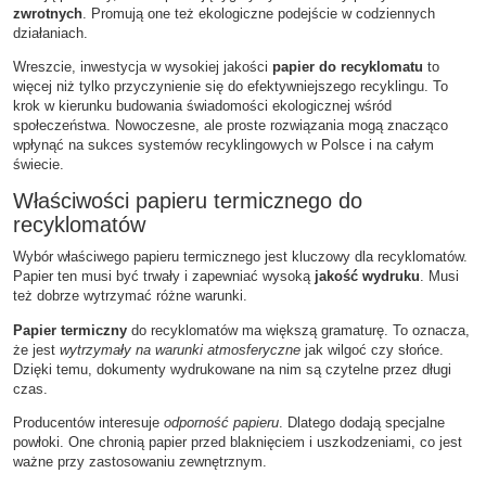
zwrotnych
. Promują one też ekologiczne podejście w codziennych
działaniach.
Wreszcie, inwestycja w wysokiej jakości
papier do recyklomatu
to
więcej niż tylko przyczynienie się do efektywniejszego recyklingu. To
krok w kierunku budowania świadomości ekologicznej wśród
społeczeństwa. Nowoczesne, ale proste rozwiązania mogą znacząco
wpłynąć na sukces systemów recyklingowych w Polsce i na całym
świecie.
Właściwości papieru termicznego do
recyklomatów
Wybór właściwego papieru termicznego jest kluczowy dla recyklomatów.
Papier ten musi być trwały i zapewniać wysoką
jakość wydruku
. Musi
też dobrze wytrzymać różne warunki.
Papier termiczny
do recyklomatów ma większą gramaturę. To oznacza,
że jest
wytrzymały na warunki atmosferyczne
jak wilgoć czy słońce.
Dzięki temu, dokumenty wydrukowane na nim są czytelne przez długi
czas.
Producentów interesuje
odporność papieru
. Dlatego dodają specjalne
powłoki. One chronią papier przed blaknięciem i uszkodzeniami, co jest
ważne przy zastosowaniu zewnętrznym.