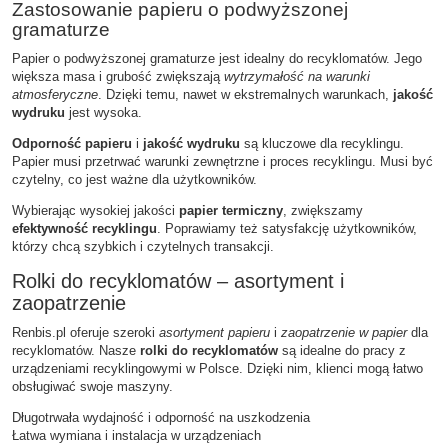
Zastosowanie papieru o podwyższonej
gramaturze
Papier o podwyższonej gramaturze jest idealny do recyklomatów. Jego
większa masa i grubość zwiększają
wytrzymałość na warunki
atmosferyczne
. Dzięki temu, nawet w ekstremalnych warunkach,
jakość
wydruku
jest wysoka.
Odporność papieru
i
jakość wydruku
są kluczowe dla recyklingu.
Papier musi przetrwać warunki zewnętrzne i proces recyklingu. Musi być
czytelny, co jest ważne dla użytkowników.
Wybierając wysokiej jakości
papier termiczny
, zwiększamy
efektywność recyklingu
. Poprawiamy też satysfakcję użytkowników,
którzy chcą szybkich i czytelnych transakcji.
Rolki do recyklomatów – asortyment i
zaopatrzenie
Renbis.pl oferuje szeroki
asortyment papieru
i
zaopatrzenie w papier
dla
recyklomatów. Nasze
rolki do recyklomatów
są idealne do pracy z
urządzeniami recyklingowymi w Polsce. Dzięki nim, klienci mogą łatwo
obsługiwać swoje maszyny.
Długotrwała wydajność i odporność na uszkodzenia
Łatwa wymiana i instalacja w urządzeniach