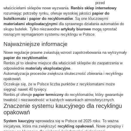
przed
właścicielami sklepów nowe wyzwania.
Renbis sklep internetowy
rozumiejąc potrzeby rynku, oferuje wysokiej jakości
papier do
butelkomatu
i
papier do recyklomatów
. Są one kluczowymi
materiałami eksploatacyjnymi
dla sprawnego działania automatów do
skupu butelek. Tylko niezawodne
artykuły biurowe
mogą sprostać
rosnącym wymaganiom systemu recyklingu w Polsce.
Najważniejsze informacje
Nowe regulacje prawne zwiastują wzrost zapotrzebowania na wytrzymały
papier do recyklomatów
.
Renbis.pl to idealne miejsce dla właścicieli sklepów do zaopatrzenia w
odpowiednie
materiały eksploatacyjne
.
Automatyzacja procesów zwiększa skuteczność zbierania i recyklingu
opakowań.
Oczekuje się, że w Polsce liczba punktów z recyklomatami może
sięgnąć nawet 40 tysięcy.
Renbis.pl oferuje
papier termiczny
do recyklomatów, który gwarantuje
trwałość i niezawodność w każdych warunkach atmosferycznych.
Znaczenie systemu kaucyjnego dla recyklingu
opakowań
System kaucyjny
wprowadza się w Polsce od 2025 roku. To ważna
inicjatywa, która ma zwiększyć
recykling opakowań
. Nowe przepisy i