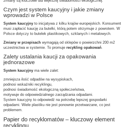
zmiany są kluczowe dla większej świadomości ekologicznej.
Czym jest system kaucyjny i jakie zmiany
wprowadzi w Polsce
System kaucyjny
to inicjatywa z kilku krajów europejskich. Konsument
musi zapłacić kaucję za butelki, którą potem otrzymuje z powrotem. W
Polsce dotyczy to butelek plastikowych, szklanych i metalowych.
Zmiany w przepisach
wymagają od sklepów o powierzchni 200 m
2
uczestnictwa w systemie. To promuje
recykling opakowań
.
Zalety ustalania kaucji za opakowania
jednorazowe
System kaucyjny
ma wiele zalet:
zmniejsza ilość odpadów na wysypiskach,
podnosi wskaźniki recyklingu,
podnosi świadomość ekologiczną społeczeństwa,
motywuje do odpowiedzialnego zarządzania odpadami.
System kaucyjny to odpowiedź na potrzebę lepszej gospodarki
odpadami. Wiele plastiku nie jest ponownie przetwarzane, co jest
problemem.
Papier do recyklomatów – kluczowy element
recyklingu