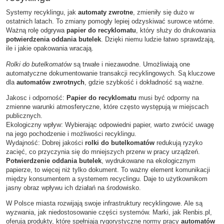
Systemy recyklingu, jak
automaty zwrotne
, zmieniły się dużo w
ostatnich latach. To zmiany pomogły lepiej odzyskiwać surowce wtórne.
Ważną rolę odgrywa
papier do recyklomatu
, który służy do drukowania
potwierdzenia oddania butelek
. Dzięki niemu ludzie łatwo sprawdzają,
ile i jakie opakowania wracają.
Rolki do butelkomatów
są trwałe i niezawodne. Umożliwiają one
automatyczne dokumentowanie transakcji recyklingowych. Są kluczowe
dla
automatów zwrotnych
, gdzie szybkość i dokładność są ważne.
Jakosc i odporność:
Papier do recyklomatu
musi być odporny na
zmienne warunki atmosferyczne, które często występują w miejscach
publicznych.
Ekologiczny wpływ: Wybierając odpowiedni papier, warto zwrócić uwagę
na jego pochodzenie i możliwości recyklingu.
Wydajność: Dobrej jakości
rolki do butelkomatów
redukują ryzyko
zacięć, co przyczynia się do mniejszych przerw w pracy urządzeń.
Potwierdzenie oddania butelek
, wydrukowane na ekologicznym
papierze, to więcej niż tylko dokument. To ważny element komunikacji
między konsumentem a systemem recyclingu. Daje to użytkownikom
jasny obraz wpływu ich działań na środowisko.
W Polsce miasta rozwijają swoje infrastruktury recyklingowe. Ale są
wyzwania, jak niedostosowanie części systemów. Marki, jak Renbis.pl,
oferują produkty, które spełniają rygorystyczne normy pracy
automatów